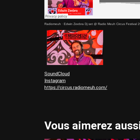
Radiomeuh
·
Edwin Zeebra Dj set @ Radio Meuh Circus Festival 
SoundCloud
Instagram
https://circus.radiomeuh.com/
Vous aimerez aussi