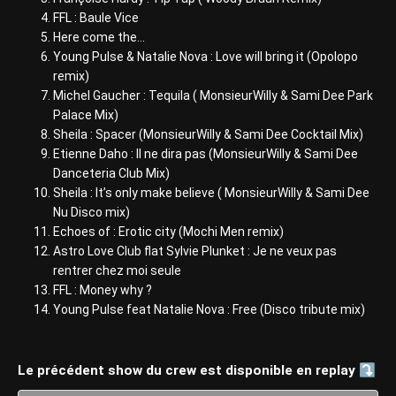
FFL : Baule Vice
Here come the…
Young Pulse & Natalie Nova : Love will bring it (Opolopo
remix)
Michel Gaucher : Tequila ( MonsieurWilly & Sami Dee Park
Palace Mix)
Sheila : Spacer (MonsieurWilly & Sami Dee Cocktail Mix)
Etienne Daho : Il ne dira pas (MonsieurWilly & Sami Dee
Danceteria Club Mix)
Sheila : It’s only make believe ( MonsieurWilly & Sami Dee
Nu Disco mix)
Echoes of : Erotic city (Mochi Men remix)
Astro Love Club flat Sylvie Plunket : Je ne veux pas
rentrer chez moi seule
FFL : Money why ?
Young Pulse feat Natalie Nova : Free (Disco tribute mix)
Le précédent show du crew est disponible en replay ⤵️