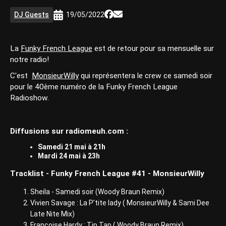
DJ Guests
19/05/2022
La
Funky French League
est de retour pour sa mensuelle sur
notre radio!
C'est
MonsieurWilly
qui représentera le crew ce samedi soir
pour le 40ème numéro de la Funky French League
Radioshow.
Diffusions sur radiomeuh.com :
Samedi 21 mai à 21h
Mardi 24 mai à 23h
Tracklist - Funky French League #41 - MonsieurWilly
Sheila - Samedi soir (Woody Braun Remix)
Vivien Savage : La P’tite lady ( MonsieurWilly & Sami Dee
Late Nite Mix)
Françoise Hardy : Tip Tap ( Woody Braun Remix)