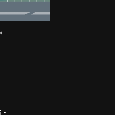
y!
 :