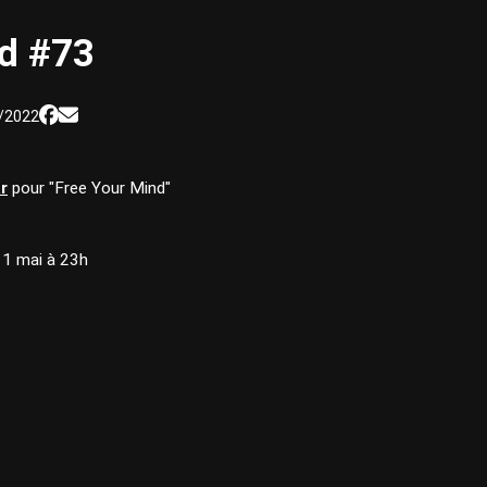
nd #73
/2022
r
pour "Free Your Mind"
11 mai à 23h