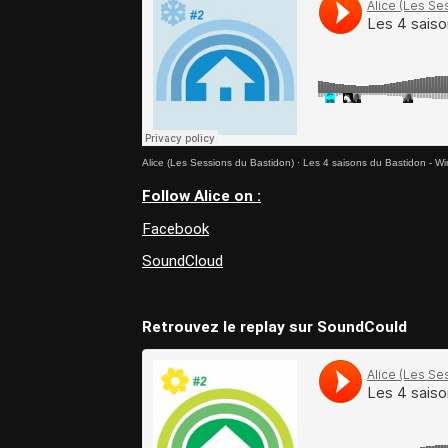
Alice (Les Sessions du Bastidon)
·
Les 4 saisons du Bastidon - Wi
Follow Alice on :
Facebook
SoundCloud
Retrouvez le replay sur SoundCould