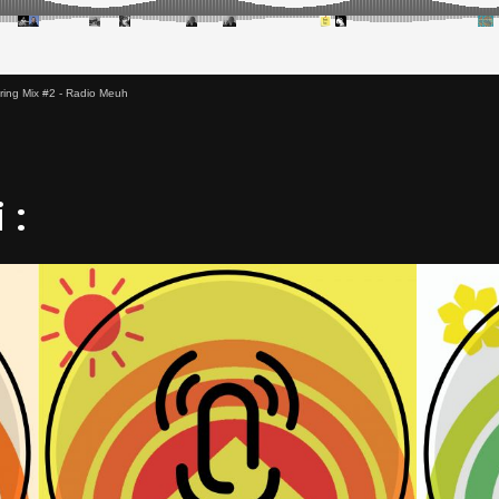
ring Mix #2 - Radio Meuh
 :