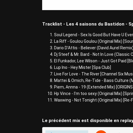
Tracklist - Les 4 saisons du Bastidon - S
Soul Legend - Sex Is Good But Have U Ev
La Riff - Goulou Goulou (Original Mix) [So
Dario D'Attis - Believer (David Aurel Remi
Dj Steef & Mr. Bard - Not In Love (Classic
El Funkador, Lee Wilson - Just Got Paid [
Lup Ino - Hey Mister [Spa Club]
Live For Love - The River [Channel Six M
Mattei & Omich, Re-Tide - Bass Culture (
Piem, Annna - 19 (Extended Mix) [ORIGIN
Hp Vince - I'm too sexy (Original Mix) [Sp
Waxwing - Not Tonight (Original Mix) [Re-
Le précédent mix est disponible en replay