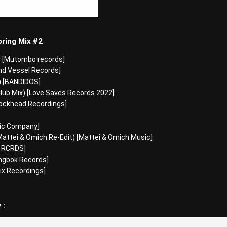
pring Mix #2
er [Mutombo records]
und Vessel Records]
x) [BANDIDOS]
 Club Mix) [Love Saves Records 2022]
Blockhead Recordings]
usic Company]
Mattei & Omich Re-Edit) [Mattei & Omich Music]
S RCRDS]
ringbok Records]
Fix Recordings]
 :