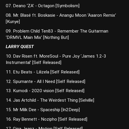
07. Deano ‘ZA’ - Octagon [Symbolism]
08. Mr. Blasé ft. Boskasie - Anangu Moon ‘Aaaron Remix’
[Kunye]
09. Problem Child Ten83 - Remember The Guitarman
‘DRMVL Main Mix’ [Nothing But]
LARRY QUEST
10. Dav Risen ft. MoreSoul - Pure Joy ‘James 1.2-3
Instrumental’ [Self Released]
11. Etu Beats - Lilizela [Self Released]
12. Spumante - All I Need [Self Released]
13. Kumodi - 2020 vision [Self Released]
14. Jas Artchild - The Weirdest Thing [Selville]
15. Mr Milk Dee - Spaceship [In2Deep]
16. Ray Bennett - Nozipho [Self Released]
17. Gina Jeanz - Motion [Self Released]