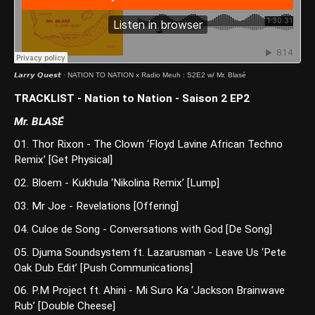
𝙇𝙖𝙧𝙧𝙮 𝙌𝙪𝙚𝙨𝙩
·
NATION TO NATION x Radio Meuh : S2E2 w/ Mr. Blasé
TRACKLIST - Nation to Nation - Saison 2 EP2
Mr. BLASÉ
01. Thor Rixon - The Clown ‘Floyd Lavine African Techno
Remix’ [Get Physical]
02. Bloem - Kukhula ‘Nikolina Remix’ [Lump]
03. Mr Joe - Revelations [Offering]
04. Culoe de Song - Conversations with God [De Song]
05. Djuma Soundsystem ft. Lazarusman - Leave Us ‘Pete
Oak Dub Edit’ [Push Communications]
06. P.M Project ft. Ahini - Mi Suro Ka ‘Jackson Brainwave
Rub’ [Double Cheese]