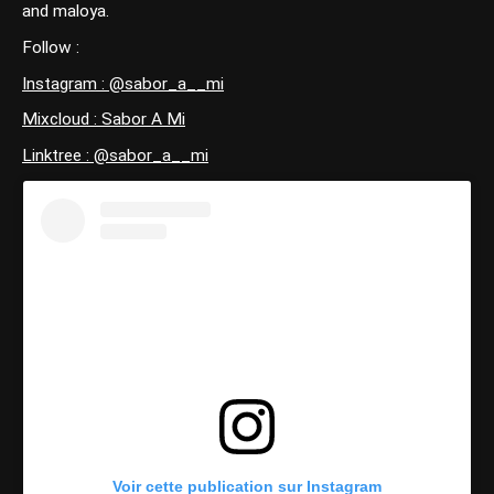
and maloya.
Follow :
Instagram : @
sabor_a__mi
Mixcloud : Sabor A Mi
Linktree : @sabor_a__mi
Voir cette publication sur Instagram