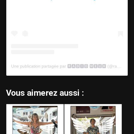
Une publication partagée par 🆁🅰🅳🅸🅾 🅼🅴🆄🅷 (@radiomeuh)
Vous aimerez aussi :