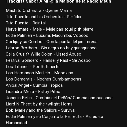
Tracklist Sabor A Mi @ la Maison de la Radio Meuh
Machito Orchestra - Oyeme Mama
Tito Puente and his Orchestra - Perfidia
Tito Puente - Rainfall
Hervé Imare - Mele - Mele pas toué p’tit pierre
Eddie Palmieri - Lucumi, Macumba, Voodoo
Cortijo y su Combo - Con la punta del pie Teresa
Lebron Brothers - Sin negro no hay guanguanco
Celia Cruz ft Willie Colon - Usted Abuso
Festival Sonidero - Hansel y Raul - Se Acabo
Los Titanes - Por Retenerte
Los Hermanos Martelo - Mopoxina
Los Dementis - Noches Cumbiamberas
Anibal Angel - Cumbia Tropical
Lisandro Meza - Estoy Pillao
Joaquin Betin - Cumbia del Peñón/ Cumbia sampuesana
Liard N Theet by the twilight Horns
Bob Marley and the Sailors - Survival
Eddie Palmieri y su Conjunto la Perfecta - Asi es Ła
Humanidad