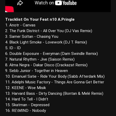
Tracklist On Your Feat n10 A.Pringle
1. Anotr - Canvas
2. The Funk District - All Over You (DJ Vas Remix)
3. Samer Soltan - Chasing You
4. Black Light Smoke - Lovework (DJ T. Remix)
5. ID - ID
6. Double Exposure - Everyman (Dam Swindle Remix)
7. Natural Rhythm - Jive (Saison Remix)
8. Alma Negra - Dakar Disco (Crackazat Remix)
9. Sebb Junior - Together in Heaven
10. Emanuel Satie - Ride Your Body (Sabb Afterdark Mix)
11. Adelphi Music Factory - Things Are Gonna Get Better
12. KEENE - Woe Misik
13. Harvard Bass - Dirty Dancing (Bontan & Melé Remix)
14. Hard To Tell - I Didn’t
15. Skatman - Depressed
16. RE\MIND - Nobody