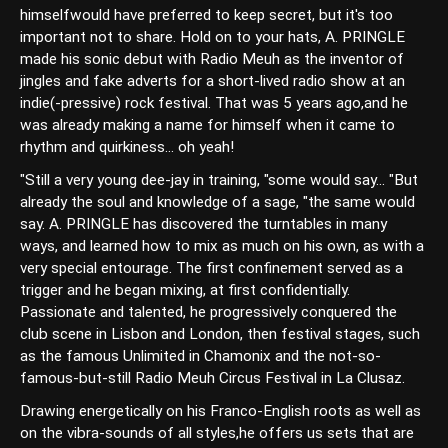
himselfwould have preferred to keep secret, but it's too
important not to share. Hold on to your hats, A. PRINGLE
made his sonic debut with Radio Meuh as the inventor of
jingles and fake adverts for a short-lived radio show at an
indie(-pressive) rock festival. That was 5 years ago,and he
was already making a name for himself when it came to
rhythm and quirkiness... oh yeah!
"Still a very young dee-jay in training, "some would say... "But
already the soul and knowledge of a sage, "the same would
say. A. PRINGLE has discovered the turntables in many
ways, and learned how to mix as much on his own, as with a
very special entourage. The first confinement served as a
trigger and he began mixing, at first confidentially.
Passionate and talented, he progressively conquered the
club scene in Lisbon and London, then festival stages, such
as the famous Unlimited in Chamonix and the not-so-
famous-but-still Radio Meuh Circus Festival in La Clusaz.
Drawing energetically on his Franco-English roots as well as
on the vibra-sounds of all styles,he offers us sets that are