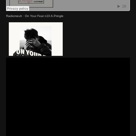
Radiomeuh
·
On Your Feat n10 A.Pringle