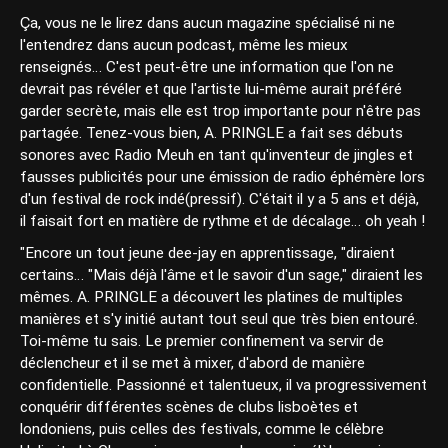
Ça, vous ne le lirez dans aucun magazine spécialisé ni ne
l'entendrez dans aucun podcast, même les mieux
renseignés… C'est peut-être une information que l'on ne
devrait pas révéler et que l'artiste lui-même aurait préféré
garder secrète, mais elle est trop importante pour n'être pas
partagée. Tenez-vous bien, A. PRINGLE a fait ses débuts
sonores avec Radio Meuh en tant qu'inventeur de jingles et
fausses publicités pour une émission de radio éphémère lors
d'un festival de rock indé(pressif). C'était il y a 5 ans et déjà,
il faisait fort en matière de rythme et de décalage… oh yeah !
"Encore un tout jeune dee-jay en apprentissage, "diraient
certains… "Mais déjà l'âme et le savoir d'un sage," diraient les
mêmes. A. PRINGLE a découvert les platines de multiples
manières et s'y initié autant tout seul que très bien entouré.
Toi-même tu sais. Le premier confinement va servir de
déclencheur et il se met à mixer, d'abord de manière
confidentielle. Passionné et talentueux, il va progressivement
conquérir différentes scènes de clubs lisboètes et
londoniens, puis celles des festivals, comme le célèbre