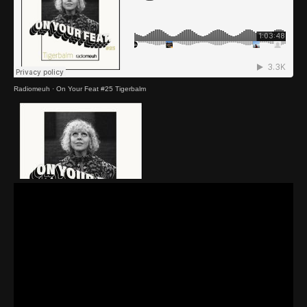
Radiomeuh
·
On Your Feat #25 Tigerbalm