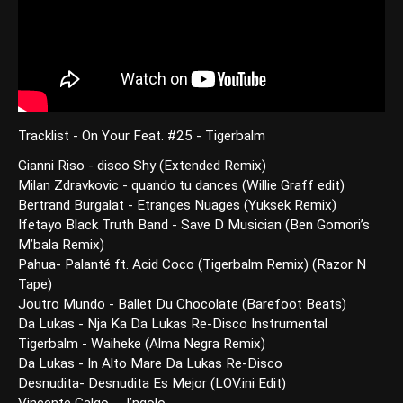
Tracklist - On Your Feat. #25 - Tigerbalm
Gianni Riso - disco Shy (Extended Remix)
Milan Zdravkovic - quando tu dances (Willie Graff edit)
Bertrand Burgalat - Etranges Nuages (Yuksek Remix)
Ifetayo Black Truth Band - Save D Musician (Ben Gomori’s
M’bala Remix)
Pahua- Palanté ft. Acid Coco (Tigerbalm Remix) (Razor N
Tape)
Joutro Mundo - Ballet Du Chocolate (Barefoot Beats)
Da Lukas - Nja Ka Da Lukas Re-Disco Instrumental
Tigerbalm - Waiheke (Alma Negra Remix)
Da Lukas - In Alto Mare Da Lukas Re-Disco
Desnudita- Desnudita Es Mejor (LOV.ini Edit)