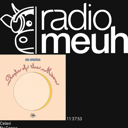
11:37:53
Celavì
Nu Genea