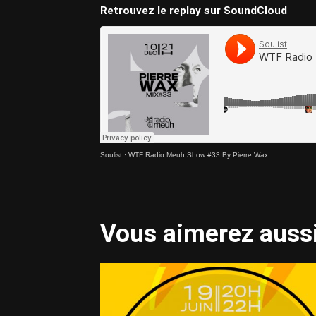
Retrouvez le replay sur SoundCloud
Soulist
·
WTF Radio Meuh Show #33 By Pierre Wax
Vous aimerez aussi