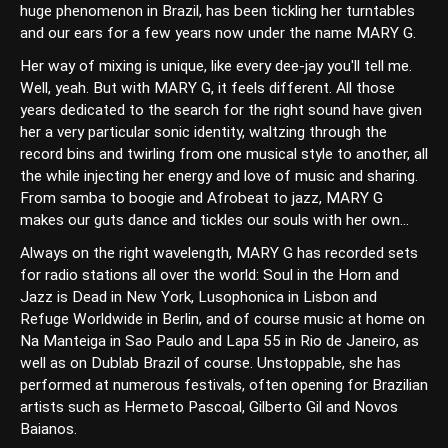
huge phenomenon in Brazil, has been tickling her turntables
and our ears for a few years now under the name MARY G.
Her way of mixing is unique, like every dee-jay you'll tell me.
Well, yeah. But with MARY G, it feels different. All those
years dedicated to the search for the right sound have given
her a very particular sonic identity, waltzing through the
record bins and twirling from one musical style to another, all
the while injecting her energy and love of music and sharing.
From samba to boogie and Afrobeat to jazz, MARY G
makes our guts dance and tickles our souls with her own...
Always on the right wavelength, MARY G has recorded sets
for radio stations all over the world: Soul in the Horn and
Jazz is Dead in New York, Lusophonica in Lisbon and
Refuge Worldwide in Berlin, and of course music at home on
Na Manteiga in Sao Paulo and Lapa 55 in Rio de Janeiro, as
well as on Dublab Brazil of course. Unstoppable, she has
performed at numerous festivals, often opening for Brazilian
artists such as Hermeto Pascoal, Gilberto Gil and Novos
Baianos.