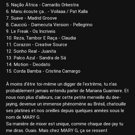
5. Nação África - Camarão Orkestra
6. Manu écoute ça... - Voilaaa / Pat Kalla
7. Suave - Madrid Groove
8. Caucciù - Damecuta Version - Pellegrino
9. Le Freak - Os Incriveis
10. Reza, Tambor E Raça - Claudia
11. Corazon - Creative Source
12. Sonho Real - Juanita
13. Palco Azul - Sandra de Sá
14. Motion - Deodato
15. Corda Bamba - Cristina Camargo
À moins d'être toi-même un digger de l'extrême, tu n'as
probablement jamais entendu parler de Mariana Guarniere. Et
nous non plus d'ailleurs, car cette petite merveille du dee-
jaying, devenue un immense phénomène au Brésil, chatouille
ses platines et nos oreilles depuis quelques années sous le
nom de MARY G.
Sa manière de mixer est unique, comme chaque dee-jay tu
me diras. Ouais. Mais chez MARY G, ça se ressent